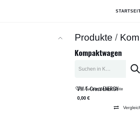
STARTSEI
Produkte
Kom
Kompaktwagen
VW T-Cross ENERGY
Auf die Wunschliste
Sofort Verfügbar
0,00
€
Add to Cart
Vergleic