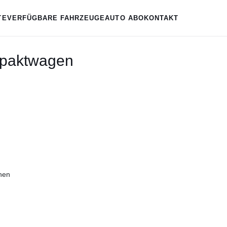
TE
VERFÜGBARE FAHRZEUGE
AUTO ABO
KONTAKT
paktwagen
hen