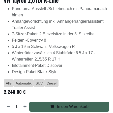
VW Tayron 2,0TDI R-Line
Panorama-Ausstell-/Schiebedach mit Panoramadach
hinten
Anhängevorrichtung inkl. Anhängerrangierassistent
Trailer Assist
7-Sitzer-Paket: 2 Einzelsitze in der 3. Sitzreihe
Felgen -Coventry 8
5 J x 19 in Schwarz- Volkswagen R
Winterräder zusätzlich 4 Stahlräder 6.5 J x 17 -
Winterreifen 215/65 R 17 H
Infotainment-Paket Discover
Design-Paket Black Style
Alle
Automatik
SUV
Diesel
2.248,00
€
In den Warenkorb