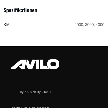
Spezifikationen
KM
2000
,
3000
,
4000
by KK Mobility GmbH