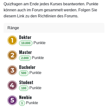
Quizfragen am Ende jedes Kurses beantworten. Punkte
können auch im Forum gesammelt werden. Folgen Sie
diesem Link zu den Richtlinien des Forums.
Ränge
Doktor
Punkt
e
10.000
Master
Punkt
e
2.000
Bachelor
Punkt
e
500
Student
Punkt
e
100
Newbie
Punkt
e
1